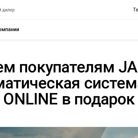
Т
 дилер
омпании
ем покупателям JA
матическая систем
ONLINE в подарок