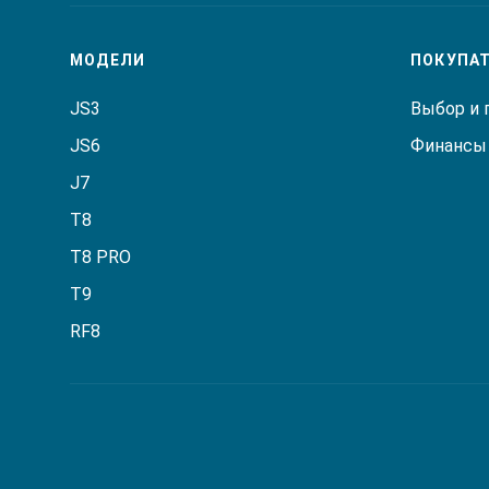
МОДЕЛИ
ПОКУПА
JS3
Выбор и 
JS6
Финансы 
J7
T8
T8 PRO
T9
RF8