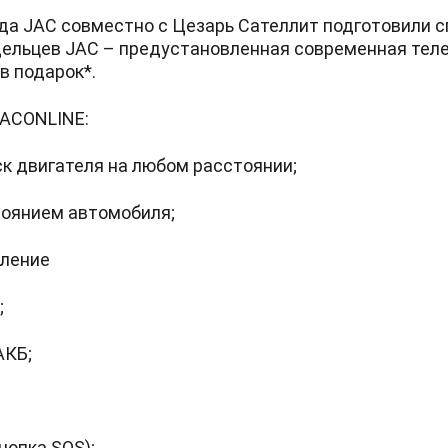
года JAC совместно с Цезарь Сателлит подготовили 
дельцев JAC – предустановленная современная тел
в подарок*.
JACONLINE:
к двигателя на любом расстоянии;
тоянием автомобиля;
вление
;
АКБ;
нопка SOS);