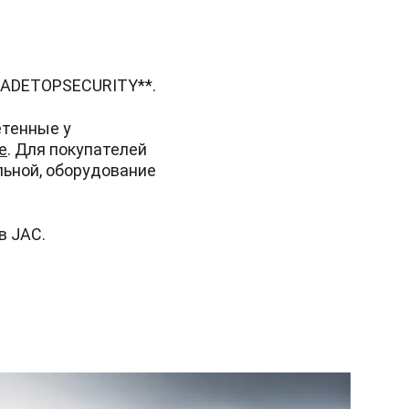
RADETOPSECURITY**.
етенные у
е
. Для покупателей
льной, оборудование
в JAC.