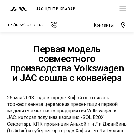
JAC ЦЕНТР КВАЗАР
Контакты
+7 (8652) 59 70 69
Первая модель
совместного
производства Volkswagen
МОДЕЛИ
и JAC сошла с конвейера
ПОКУПАТЕЛЯМ
ВЛАДЕЛЬЦАМ
О КОМПАНИИ
ВЫБОР И ПОКУПКА
СЕРВИС
О ДИЛЕРСКОМ ЦЕНТРЕ
25 мая 2018 года в городе Хэфэй состоялась
JS3 Кроссовер
торжественная церемония презентации первой
Спецпредложения
Записаться на сервис
Новости
от 1 484 000 ₽*
модели совместного предприятия Volkswagen и
JAC, которая получила название -SOL E20X.
Видеообзоры модельного ряда JAC
Полезная информация
Блог
Секретарь КПК провинции Аньхой г-н Ли Джинбинь
(Li Jinbin) и губернатор города Хэфэй г-н Ли Гуолинг