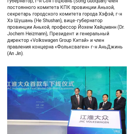
губернатор, г-н Сон Гоцюань (Song Guoquan) член
постоянного комитета КПК провинции Аньхой,
секретарь городского комитета города Хэфэй, г-н
Хэ Шушань (He Shushan), вице-губернатор
провинции Аньхой, профессор Йохем Хайцманн (Dr.
T9 Пикап
Jochem Heizmann), Президент и генеральный
от 3 619 000 ₽*
директор «Volkswagen Group Китай» и член
правления концерна «Фольксваген» г-н АньДжинь
(An Jin).
RF8 Минивэн
от 4 774 000 ₽*