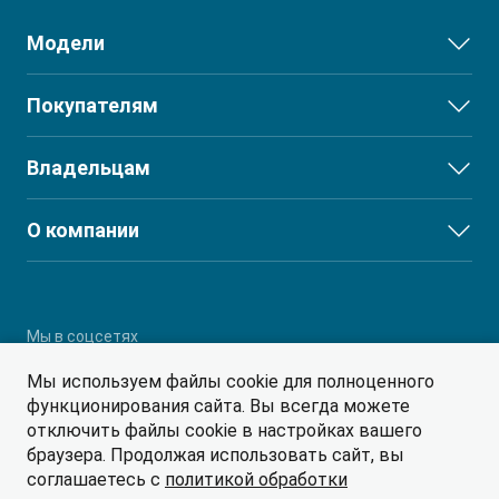
Модели
JS3
Покупателям
JS6
Выбор и покупка
Владельцам
J7
Финансы и услуги
T8
Сервис
О компании
T8 PRO
Поддержка
О дилерском центре
T9
Партнеры
RF8
Мы в соцсетях
Мы используем файлы cookie для полноценного
функционирования сайта. Вы всегда можете
отключить файлы cookie в настройках вашего
браузера. Продолжая использовать сайт, вы
соглашаетесь с
политикой обработки
© 2026