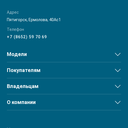
Адрес
Пятигорск, Ермолова, 40Ас1
Телефон
+7 (8652) 59 70 69
Модели
JS3
Покупателям
JS6
Выбор и покупка
Владельцам
J7
Финансы и услуги
T8
Сервис
О компании
T8 PRO
Поддержка
О дилерском центре
T9
Партнеры
RF8