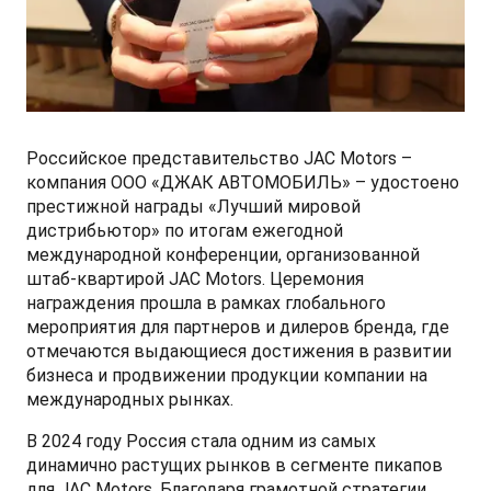
СМИ о нас
ФИНАНСЫ И УСЛУГИ
ПОДДЕРЖКА
JS6 Кроссовер
от 1 949 000 ₽*
Кредитование
Помощь на дорогах
Контакты
Лизинг
Дополнительные программы помощи на дорогах
Правовая информация
Российское представительство JAC Motors –
J7 Лифтбек
Кредитный калькулятор
Регламент ТО
Партнеры
компания ООО «ДЖАК АВТОМОБИЛЬ» – удостоено
от 1 749 000 ₽*
престижной награды «Лучший мировой
дистрибьютор» по итогам ежегодной
Руководство по обслуживанию и гарантия
международной конференции, организованной
штаб-квартирой JAC Motors. Церемония
Руководства по эксплуатации
награждения прошла в рамках глобального
JAC T8 Пикап
мероприятия для партнеров и дилеров бренда, где
от 2 504 000 ₽*
отмечаются выдающиеся достижения в развитии
бизнеса и продвижении продукции компании на
международных рынках.
В 2024 году Россия стала одним из самых
JAC T8 PRO Пикап
динамично растущих рынков в сегменте пикапов
от 2 759 000 ₽*
для JAC Motors. Благодаря грамотной стратегии