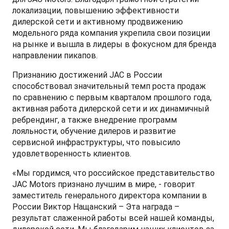
локализации, повышению эффективности
дилерской сети и активному продвижению
модельного ряда компания укрепила свои позиции
на рынке и вышла в лидеры в фокусном для бренда
T9 Пикап
направлении пикапов.
от 3 619 000 ₽*
Признанию достижений JAC в России
способствовал значительный темп роста продаж
по сравнению с первым кварталом прошлого года,
активная работа дилерской сети и их динамичный
RF8 Минивэн
ребрендинг, а также внедрение программ
лояльности, обучение дилеров и развитие
от 4 774 000 ₽*
сервисной инфраструктуры, что повысило
удовлетворенность клиентов.
«Мы гордимся, что российское представительство
JAC Motors признано лучшим в мире, - говорит
заместитель генерального директора компании в
России Виктор Нащанский – Эта награда –
результат слаженной работы всей нашей команды,