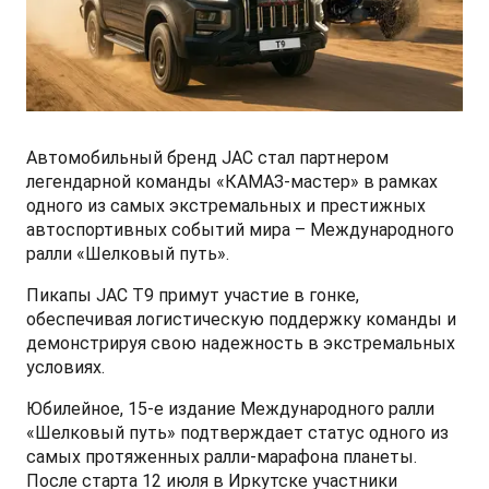
СМИ о нас
ФИНАНСЫ И УСЛУГИ
ПОДДЕРЖКА
JS6 Кроссовер
от 1 949 000 ₽*
Кредитование
Помощь на дорогах
Контакты
Лизинг
Дополнительные программы помощи на дорогах
Правовая информация
Автомобильный бренд JAC стал партнером
J7 Лифтбек
Кредитный калькулятор
Регламент ТО
Партнеры
легендарной команды «КАМАЗ-мастер» в рамках
от 1 749 000 ₽*
одного из самых экстремальных и престижных
автоспортивных событий мира – Международного
Руководство по обслуживанию и гарантия
ралли «Шелковый путь».
Руководства по эксплуатации
Пикапы JAC T9 примут участие в гонке,
JAC T8 Пикап
обеспечивая логистическую поддержку команды и
от 2 504 000 ₽*
демонстрируя свою надежность в экстремальных
условиях.
Юбилейное, 15-е издание Международного ралли
«Шелковый путь» подтверждает статус одного из
JAC T8 PRO Пикап
самых протяженных ралли-марафона планеты.
После старта 12 июля в Иркутске участники
от 2 759 000 ₽*