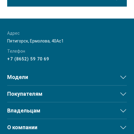
Адрес
Пятигорск, Ермолова, 40Ас1
Телефон
+7 (8652) 59 70 69
Модели
JS3
Покупателям
JS6
Выбор и покупка
Владельцам
J7
Финансы и услуги
T8
Сервис
О компании
T8 PRO