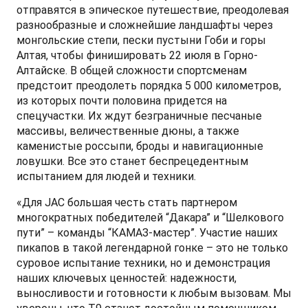
отправятся в эпическое путешествие, преодолевая
разнообразные и сложнейшие ландшафты через
монгольские степи, пески пустыни Гоби и горы
Алтая, чтобы финишировать 22 июля в Горно-
T9 Пикап
Алтайске. В общей сложности спортсменам
предстоит преодолеть порядка 5 000 километров,
от 3 619 000 ₽*
из которых почти половина придется на
спецучастки. Их ждут безграничные песчаные
массивы, величественные дюны, а также
каменистые россыпи, броды и навигационные
RF8 Минивэн
ловушки. Все это станет беспрецедентным
испытанием для людей и техники.
от 4 774 000 ₽*
«Для JAC большая честь стать партнером
многократных победителей “Дакара” и “Шелкового
пути” – команды “КАМАЗ-мастер”. Участие наших
пикапов в такой легендарной гонке – это не только
суровое испытание техники, но и демонстрация
наших ключевых ценностей: надежности,
выносливости и готовности к любым вызовам. Мы