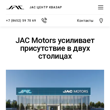
JAC ЦЕНТР КВАЗАР
Контакты
+7 (8652) 59 70 69
JAC Motors усиливает
присутствие в двух
столицах
МОДЕЛИ
ПОКУПАТЕЛЯМ
ВЛАДЕЛЬЦАМ
О КОМПАНИИ
ВЫБОР И ПОКУПКА
СЕРВИС
О ДИЛЕРСКОМ ЦЕНТРЕ
JS3 Кроссовер
Спецпредложения
Записаться на сервис
Новости
от 1 484 000 ₽*
Видеообзоры модельного ряда JAC
Полезная информация
Блог