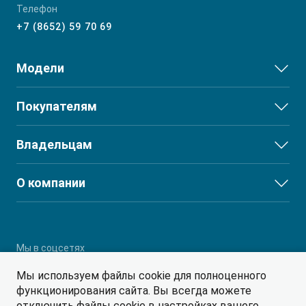
Телефон
+7 (8652) 59 70 69
Модели
JS3
Покупателям
JS6
Выбор и покупка
Владельцам
J7
Финансы и услуги
T8
Сервис
О компании
T8 PRO
Поддержка
О дилерском центре
T9
Партнеры
RF8
Мы в соцсетях
Мы используем файлы cookie для полноценного
функционирования сайта. Вы всегда можете
отключить файлы cookie в настройках вашего