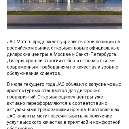
СМИ о нас
ФИНАНСЫ И УСЛУГИ
ПОДДЕРЖКА
JS6 Кроссовер
от 1 949 000 ₽*
Кредитование
Помощь на дорогах
Контакты
Лизинг
Дополнительные программы помощи на дорогах
Правовая информация
JAC Motors продолжает укреплять свои позиции на
J7 Лифтбек
Кредитный калькулятор
Регламент ТО
Партнеры
российском рынке, открывая новые официальные
от 1 749 000 ₽*
дилерские центры в Москве и Санкт-Петербурге.
Дилеры прошли строгий отбор и отвечают всем
Руководство по обслуживанию и гарантия
современным требованиям по качеству и уровню
обслуживания клиентов.
Руководства по эксплуатации
JAC T8 Пикап
В июле текущего года JAC объявил о запуске новых
от 2 504 000 ₽*
архитектурных стандартов для дилерских
предприятий. Открывающиеся центры уже
активно переоформляются в соответствии с
актуальными требованиями бренда. В автосалонах
JAC клиенты могут рассчитывать на получение
JAC T8 PRO Пикап
услуг высокого качества в приятной и комфортной
от 2 759 000 ₽*
обстановке.