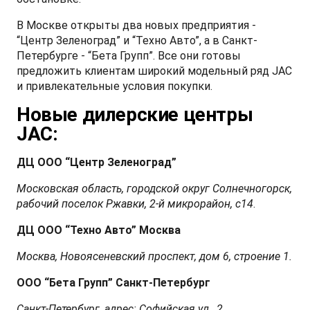
В Москве открыты два новых предприятия -
“Центр Зеленоград” и “Техно Авто”, а в Санкт-
Петербурге - “Бета Групп”. Все они готовы
T9 Пикап
предложить клиентам широкий модельный ряд JAC
и привлекательные условия покупки.
от 3 619 000 ₽*
Новые дилерские центры
JAC:
RF8 Минивэн
ДЦ ООО “Центр Зеленоград”
от 4 774 000 ₽*
Московская область, городской округ Солнечногорск,
рабочий поселок Ржавки, 2-й микрорайон, с14
.
ДЦ ООО “Техно Авто” Москва
Москва, Новоясеневский проспект, дом 6, строение 1.
ООО “Бета Групп” Санкт-Петербург
Санкт-Петербург, адрес: Софийская ул., 2