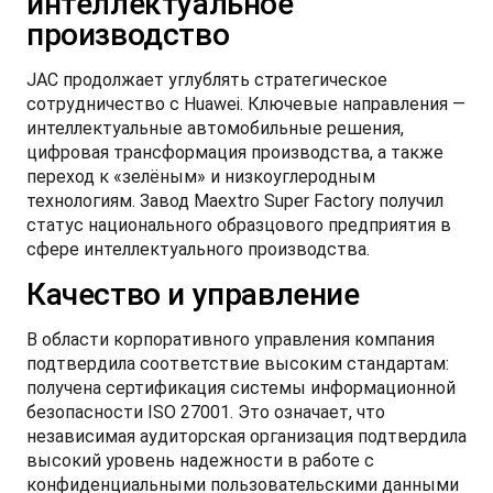
интеллектуальное
производство
JAC продолжает углублять стратегическое
сотрудничество с Huawei. Ключевые направления —
T9 Пикап
интеллектуальные автомобильные решения,
от 3 619 000 ₽*
цифровая трансформация производства, а также
переход к «зелёным» и низкоуглеродным
технологиям. Завод Maextro Super Factory получил
статус национального образцового предприятия в
сфере интеллектуального производства.
RF8 Минивэн
от 4 774 000 ₽*
Качество и управление
В области корпоративного управления компания
подтвердила соответствие высоким стандартам:
получена сертификация системы информационной
безопасности ISO 27001. Это означает, что
независимая аудиторская организация подтвердила
высокий уровень надежности в работе с
конфиденциальными пользовательскими данными