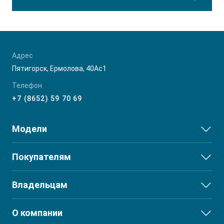
Адрес
Пятигорск, Ермолова, 40Ас1
Телефон
+7 (8652) 59 70 69
Модели
JS3
Покупателям
JS6
Выбор и покупка
Владельцам
J7
Финансы и услуги
T8
Сервис
О компании
T8 PRO