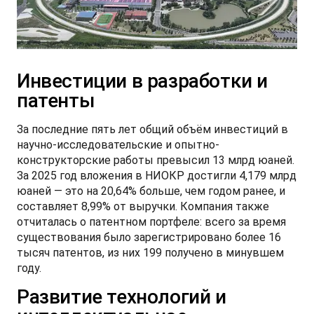
СМИ о нас
ФИНАНСЫ И УСЛУГИ
ПОДДЕРЖКА
JS6 Кроссовер
от 1 949 000 ₽*
Кредитование
Помощь на дорогах
Контакты
Инвестиции в разработки и
Лизинг
Дополнительные программы помощи на дорогах
Правовая информация
патенты
J7 Лифтбек
Кредитный калькулятор
Регламент ТО
Партнеры
от 1 749 000 ₽*
За последние пять лет общий объём инвестиций в
научно-исследовательские и опытно-
Руководство по обслуживанию и гарантия
конструкторские работы превысил 13 млрд юаней.
За 2025 год вложения в НИОКР достигли 4,179 млрд
Руководства по эксплуатации
юаней — это на 20,64% больше, чем годом ранее, и
JAC T8 Пикап
составляет 8,99% от выручки. Компания также
от 2 504 000 ₽*
отчиталась о патентном портфеле: всего за время
существования было зарегистрировано более 16
тысяч патентов, из них 199 получено в минувшем
году.
JAC T8 PRO Пикап
Развитие технологий и
от 2 759 000 ₽*