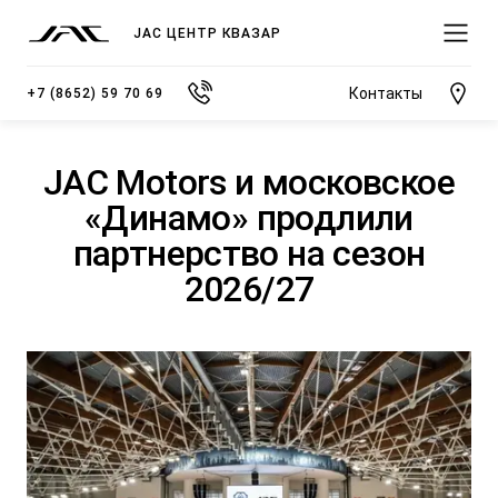
JAC ЦЕНТР КВАЗАР
Контакты
+7 (8652) 59 70 69
JAC Motors и московское
«Динамо» продлили
партнерство на сезон
МОДЕЛИ
2026/27
ПОКУПАТЕЛЯМ
ВЛАДЕЛЬЦАМ
О КОМПАНИИ
ВЫБОР И ПОКУПКА
СЕРВИС
О ДИЛЕРСКОМ ЦЕНТРЕ
JS3 Кроссовер
Спецпредложения
Записаться на сервис
Новости
от 1 484 000 ₽*
Видеообзоры модельного ряда JAC
Полезная информация
Блог