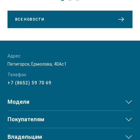
ВСЕ НОВОСТИ
Адрес
Пятигорск, Ермолова, 40Ас1
Телефон
+7 (8652) 59 70 69
Модели
JS3
Покупателям
JS6
Выбор и покупка
Владельцам
J7