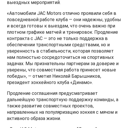
выездных мероприятий.
«Автомобили JAC Motors отлично проявили себя в
повседневной работе клуба — они надежны, удобны
и всегда готовы к выездам, что очень важно при
T9 Пикап
плотном графике матчей и тренировок. Продление
от 3 619 000 ₽*
контракта с JAC — это не только поддержка в
обеспечении транспортными средствами, но и
уверенность в стабильности, которая позволяет
нам полностью сосредоточиться на спортивных
задачах. Мы признательны партнерам за доверие и
RF8 Минивэн
уверены, что совместная работа принесет новые
от 4 774 000 ₽*
победы», — отметил Николай Барышников,
президент хоккейного клуба «Динамо».
Продление соглашения предусматривает
дальнейшую транспортную поддержку команды, а
также развитие совместных проектов,
направленных на популяризацию хоккея с мячом и
активного образа жизни.