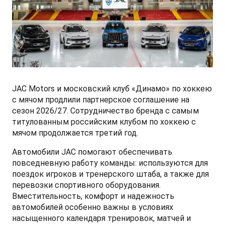
СМИ о нас
ФИНАНСЫ И УСЛУГИ
ПОДДЕРЖКА
JS6 Кроссовер
от 1 949 000 ₽*
Кредитование
Помощь на дорогах
Контакты
Лизинг
Дополнительные программы помощи на дорогах
Правовая информация
J7 Лифтбек
Кредитный калькулятор
Регламент ТО
Партнеры
от 1 749 000 ₽*
JAC Motors и московский клуб «Динамо» по хоккею
с мячом продлили партнерское соглашение на
Руководство по обслуживанию и гарантия
сезон 2026/27. Сотрудничество бренда с самым
титулованным российским клубом по хоккею с
Руководства по эксплуатации
мячом продолжается третий год.
JAC T8 Пикап
Автомобили JAC помогают обеспечивать
от 2 504 000 ₽*
повседневную работу команды: используются для
поездок игроков и тренерского штаба, а также для
перевозки спортивного оборудования.
Вместительность, комфорт и надежность
JAC T8 PRO Пикап
автомобилей особенно важны в условиях
насыщенного календаря тренировок, матчей и
от 2 759 000 ₽*