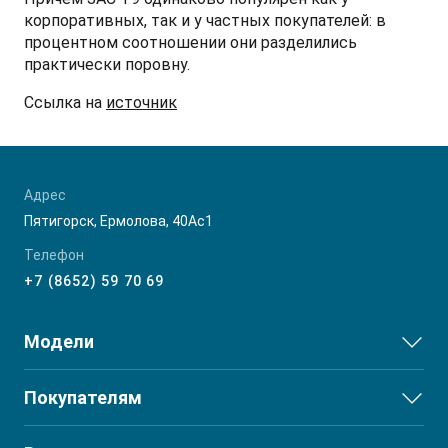
корпоративных, так и у частных покупателей: в
процентном соотношении они разделились
практически поровну.
T9 Пикап
Ссылка на
источник
от 3 619 000 ₽*
Адрес
Пятигорск, Ермолова, 40Ас1
RF8 Минивэн
Телефон
от 4 774 000 ₽*
+7 (8652) 59 70 69
Модели
JS3
Покупателям
JS6