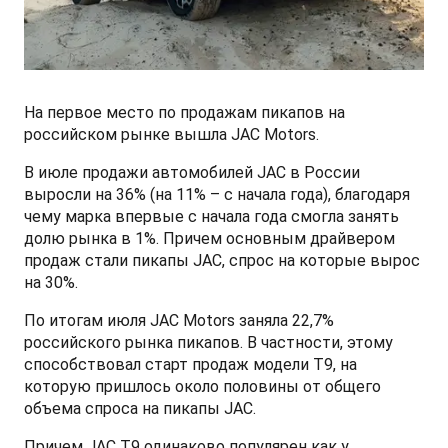
СМИ о нас
ФИНАНСЫ И УСЛУГИ
ПОДДЕРЖКА
JS6 Кроссовер
от 1 949 000 ₽*
Кредитование
Помощь на дорогах
Контакты
Лизинг
Дополнительные программы помощи на дорогах
Правовая информация
На первое место по продажам пикапов на
российском рынке вышла JAC Motors.
J7 Лифтбек
Кредитный калькулятор
Регламент ТО
Партнеры
В июле продажи автомобилей JAC в России
от 1 749 000 ₽*
выросли на 36% (на 11% – с начала года), благодаря
Руководство по обслуживанию и гарантия
чему марка впервые с начала года смогла занять
долю рынка в 1%. Причем основным драйвером
продаж стали пикапы JAC, спрос на которые вырос
Руководства по эксплуатации
JAC T8 Пикап
на 30%.
от 2 504 000 ₽*
По итогам июля JAC Motors заняла 22,7%
российского рынка пикапов. В частности, этому
способствовал старт продаж модели Т9, на
которую пришлось около половины от общего
объема спроса на пикапы JAC.
JAC T8 PRO Пикап
от 2 759 000 ₽*
Причем JAC Т9 одинаково популярен как у